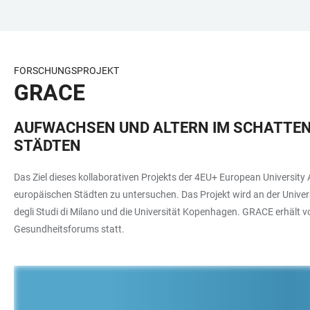
ZUM
HAUPTNAVIGATION
WEBSEITENSUCHE
LINKS
HAUPTINHALT
ÖFFNEN
ÖFFNEN
ZUR
BARRIEREFREIHEIT
FORSCHUNGSPROJEKT
GRACE
AUFWACHSEN UND ALTERN IM SCHATTEN:
STÄDTEN
Das Ziel dieses kollaborativen Projekts der 4EU+ European Universit
europäischen Städten zu untersuchen. Das Projekt wird an der Universit
degli Studi di Milano und die Universität Kopenhagen. GRACE erhält 
Gesundheitsforums statt.