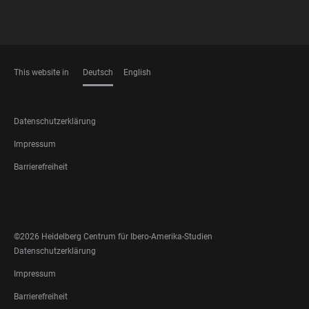
This website in
Deutsch
English
SPRACHEN
FOOTER
Datenschutzerklärung
LEGAL
Impressum
Barrierefreiheit
FOOTER
SOCIAL
MEDIA
©2026 Heidelberg Centrum für Ibero-Amerika-Studien
FOOTER
Datenschutzerklärung
LEGAL
Impressum
Barrierefreiheit