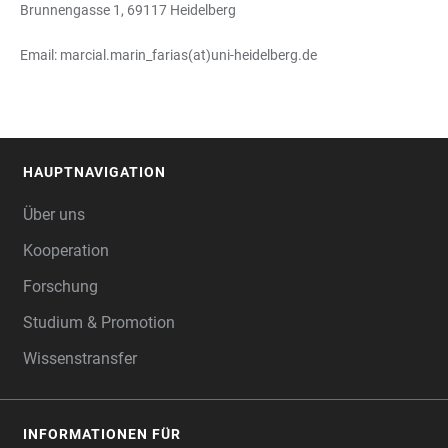
Brunnengasse 1, 69117 Heidelberg
Email: marcial.marin_farias(at)uni-heidelberg.de
HAUPTNAVIGATION
FOOTER
Über uns
Kooperation
Forschung
Studium & Promotion
Wissenstransfer
INFORMATIONEN FÜR