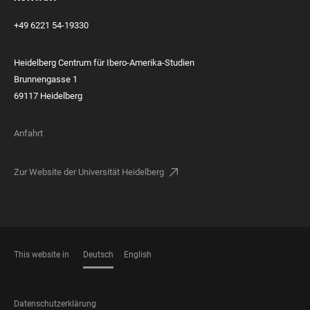
+49 6221 54-19330
Heidelberg Centrum für Ibero-Amerika-Studien
Brunnengasse
1
69117 Heidelberg
Anfahrt
Zur Website der Universität Heidelberg
This website in
Deutsch
English
SPRACHEN
FOOTER
Datenschutzerklärung