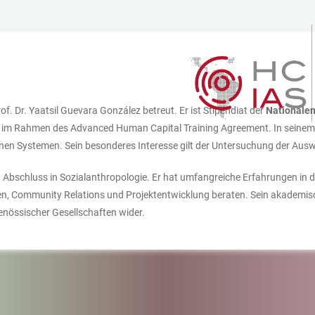
. Dr. Yaatsil Guevara González betreut. Er ist Stipendiat der
Nationalen
im Rahmen des Advanced Human Capital Training Agreement. In seinem Pr
rnen Systemen. Sein besonderes Interesse gilt der Untersuchung der Aus
en Abschluss in Sozialanthropologie. Er hat umfangreiche Erfahrungen in 
n, Community Relations und Projektentwicklung beraten. Sein akademische
genössischer Gesellschaften wider.