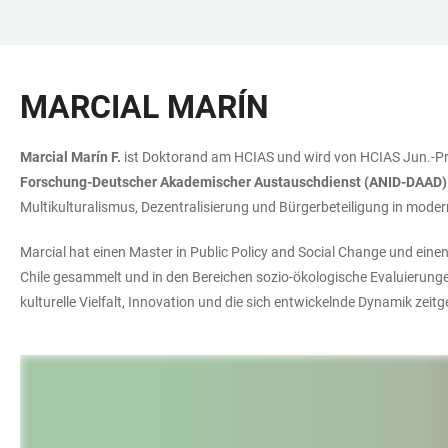
ZUM
HAUPTNAVIGATION
WEBSEITENSUCHE
LINKS
HAUPTINHALT
ÖFFNEN
ÖFFNEN
ZUR
MARCIAL MARÍN
BARRIEREFREIHEIT
Marcial Marín F.
ist Doktorand am HCIAS und wird von HCIAS Jun.-Prof
Forschung-Deutscher Akademischer Austauschdienst (ANID-DAAD)
Multikulturalismus, Dezentralisierung und Bürgerbeteiligung in mode
Marcial hat einen Master in Public Policy and Social Change und ein
Chile gesammelt und in den Bereichen sozio-ökologische Evaluierunge
kulturelle Vielfalt, Innovation und die sich entwickelnde Dynamik zeit